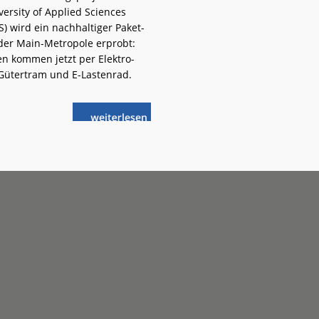
versity of Applied Sciences
S) wird ein nachhaltiger Paket-
 der Main-Metropole erprobt:
n kommen jetzt per Elektro-
 Gütertram und E-Lastenrad.
weiterlese
Frankfurt
n
(Main):
Pakete
per
LastMileTram