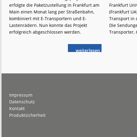
erfolgte die Paketzustellung in Frankfurt am
Frankfurt Uni
Main einen Monat lang per Straßenbahn,
(Frankfurt UA
kombiniert mit E-Transportern und E-
Transport in
Lastenrädern. Nun konnte das Projekt
Die Sendunge
erfolgreich abgeschlossen werden.
Transporter,
weiterlese
Frankfurt
n
(Main):
LastMileTram
erfolgreich
Footer
Impressum
Datenschutz
Kontakt
Produktsicherheit