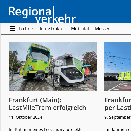
Skip
Skip
to
to
main
footer
content
Regionalverkehr
Die
Technik
Infrastruktur
Mobilität
Messen
Fachzeitschrift
für
den
Öffentlichen
Personennahverkehr
Frankfurt (Main):
Frankfur
LastMileTram erfolgreich
per Las
11. Oktober 2024
9. September
Im Rahmen eines Forschungsprojekts
Im Rahmen ei