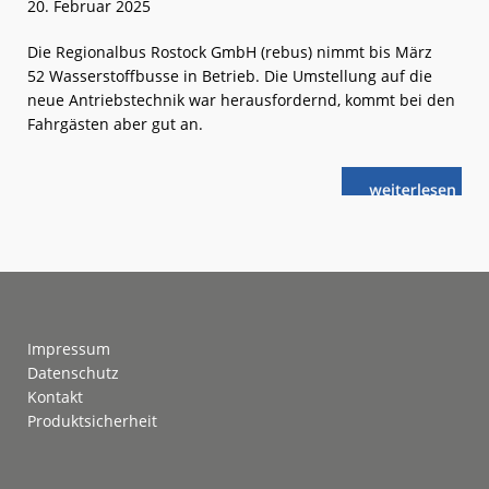
20. Februar 2025
Die Regionalbus Rostock GmbH (rebus) nimmt bis März
52 Wasserstoffbusse in Betrieb. Die Umstellung auf die
neue Antriebstechnik war herausfordernd, kommt bei den
Fahrgästen aber gut an.
weiterlese
rebus:
n
Guter
Start
in
die
Antriebswend
Footer
Impressum
Datenschutz
Kontakt
Produktsicherheit