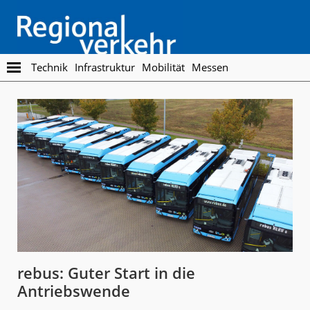
Skip
Skip
to
to
main
footer
content
Regionalverkehr
Die
Technik
Infrastruktur
Mobilität
Messen
Fachzeitschrift
für
den
Öffentlichen
Personennahverkehr
rebus: Guter Start in die
Antriebswende