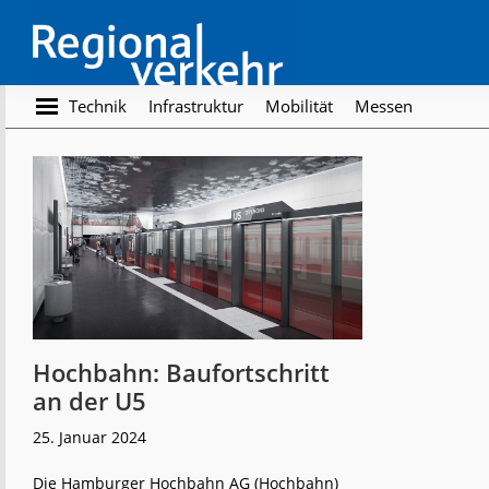
Skip
Skip
to
to
main
footer
content
Regionalverkehr
Die
Technik
Infrastruktur
Mobilität
Messen
Fachzeitschrift
für
den
Öffentlichen
Personennahverkehr
Hochbahn: Baufortschritt
an der U5
25. Januar 2024
Die Hamburger Hochbahn AG (Hochbahn)