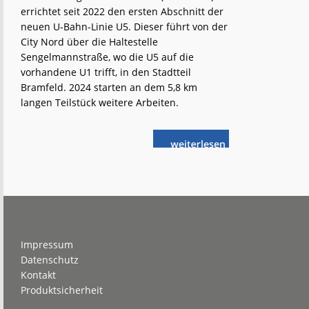
errichtet seit 2022 den ersten Abschnitt der
neuen U-Bahn-Linie U5. Dieser führt von der
City Nord über die Haltestelle
Sengelmannstraße, wo die U5 auf die
vorhandene U1 trifft, in den Stadtteil
Bramfeld. 2024 starten an dem 5,8 km
langen Teilstück weitere Arbeiten.
weiterlese
Hochbahn:
n
Baufortschritt
an
der
U5
Footer
Impressum
Datenschutz
Kontakt
Produktsicherheit