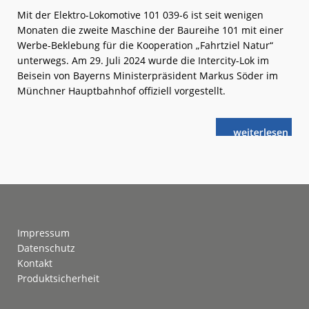
Mit der Elektro-Lokomotive 101 039-6 ist seit wenigen
Monaten die zweite Maschine der Baureihe 101 mit einer
Werbe-Beklebung für die Kooperation „Fahrtziel Natur“
unterwegs. Am 29. Juli 2024 wurde die Intercity-Lok im
Beisein von Bayerns Ministerpräsident Markus Söder im
Münchner Hauptbahnhof offiziell vorgestellt.
weiterlese
Fahrtziel
n
Natur:
Zweite
Werbelok
Footer
Impressum
Datenschutz
Kontakt
Produktsicherheit