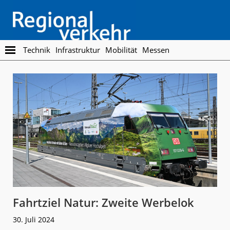
Skip
Skip
to
to
main
footer
content
Regionalverkehr
Die
Technik
Infrastruktur
Mobilität
Messen
Fachzeitschrift
für
den
Öffentlichen
Personennahverkehr
Fahrtziel Natur: Zweite Werbelok
30. Juli 2024