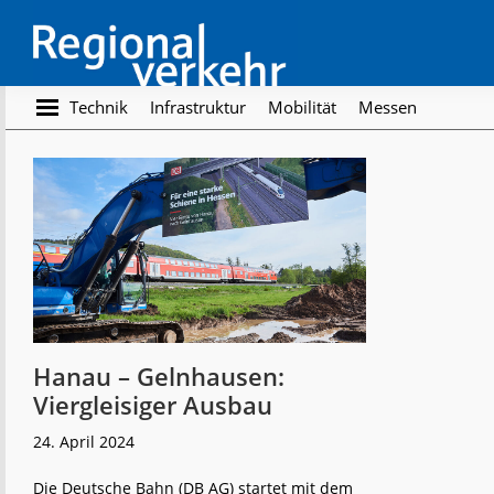
Skip
Skip
to
to
main
footer
content
Regionalverkehr
Die
Technik
Infrastruktur
Mobilität
Messen
Fachzeitschrift
für
den
Öffentlichen
Personennahverkehr
Hanau – Gelnhausen:
Viergleisiger Ausbau
24. April 2024
Die Deutsche Bahn (DB AG) startet mit dem