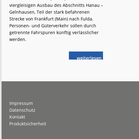
viergleisigen Ausbau des Abschnitts Hanau –
Gelnhausen, Teil der stark befahrenen
Strecke von Frankfurt (Main) nach Fulda.
Personen- und Güterverkehr sollen durch
getrennte Fahrspuren künftig verlässlicher
werden.
weiterlese
Hanau –
n
Gelnhausen:
Viergleisiger
Ausbau
Footer
Impressum
Datenschutz
Kontakt
Produktsicherheit