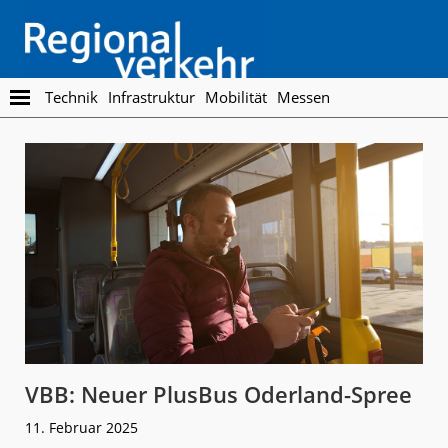
Skip
Skip
to
to
main
footer
content
Regionalverkehr
Die
Technik
Infrastruktur
Mobilität
Messen
Fachzeitschrift
für
den
Öffentlichen
Personennahverkehr
VBB: Neuer PlusBus Oderland-Spree
11. Februar 2025