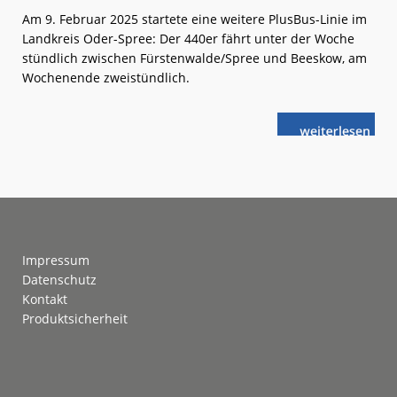
Am 9. Februar 2025 startete eine weitere PlusBus-Linie im
Landkreis Oder-Spree: Der 440er fährt unter der Woche
stündlich zwischen Fürstenwalde/Spree und Beeskow, am
Wochenende zweistündlich.
weiterlese
VBB:
n
Neuer
PlusBus
Oderland-
Spree
Footer
Impressum
Datenschutz
Kontakt
Produktsicherheit