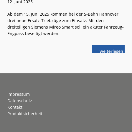
12. Juni 2025
Ab dem 15. Juni 2025 kommen bei der S-Bahn Hannover
drei neue Ersatz-Triebzüge zum Einsatz. Mit den
dreiteiligen Siemens Mireo Smart soll ein akuter Fahrzeug-
Engpass beseitigt werden.
weiterlese
Mireo
n
Smart
für
die
S-
Bahn
Hannover
Footer
Impressum
Datenschutz
Kontakt
Produktsicherheit