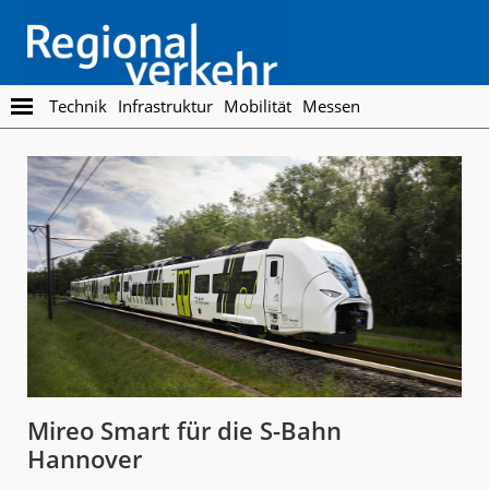
Skip
Skip
to
to
main
footer
content
Regionalverkehr
Die
Technik
Infrastruktur
Mobilität
Messen
Fachzeitschrift
für
den
Öffentlichen
Personennahverkehr
Mireo Smart für die S-Bahn
Hannover