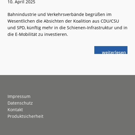
10. April 2025
Bahnindustrie und Verkehrsverbände begrüßen im
Wesentlichen die Absichten der Koalition aus CDU/CSU
und SPD, künftig mehr in die Schienen-Infrastruktur und in
die E-Mobilität zu investieren.
weiterlese
Große
n
Koalition
will
Schiene
und
ÖPNV
stärken
Footer
Impressum
Datenschutz
Kontakt
Produktsicherheit