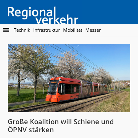
Skip
Skip
to
to
main
footer
content
Regionalverkehr
Die
Technik
Infrastruktur
Mobilität
Messen
Fachzeitschrift
für
den
Öffentlichen
Personennahverkehr
Große Koalition will Schiene und
ÖPNV stärken