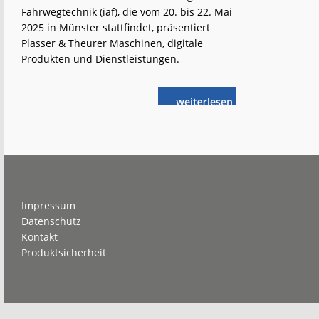
Fahrwegtechnik (iaf), die vom 20. bis 22. Mai
2025 in Münster stattfindet, präsentiert
Plasser & Theurer Maschinen, digitale
Produkten und Dienstleistungen.
weiterlese
iaf
n
2025:
Punktgenaue
Lösungen
Footer
Impressum
Datenschutz
Kontakt
Produktsicherheit