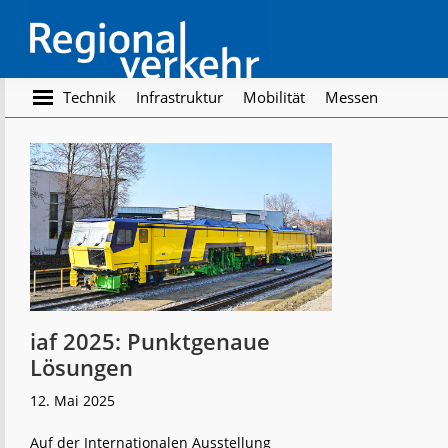
Skip
Skip
to
to
main
footer
content
Regionalverkehr
Die
Technik
Infrastruktur
Mobilität
Messen
Fachzeitschrift
für
den
Öffentlichen
Personennahverkehr
iaf 2025: Punktgenaue
Lösungen
12. Mai 2025
Auf der Internationalen Ausstellung