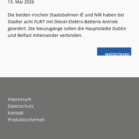
13. Mai 2026
Die beiden irischen Staatsbahnen IÉ und NIR haben bei
Stadler acht FLIRT mit Diesel-Elektro-Batterie-Antrieb
geordert. Die Neuzugänge sollen die Hauptstädte Dublin
und Belfast miteinander verbinden.
weiterlese
Stadler:
n
Diesel-
Elektro-
Batterie-
Züge
für
Irland
Footer
Impressum
Datenschutz
Kontakt
Produktsicherheit