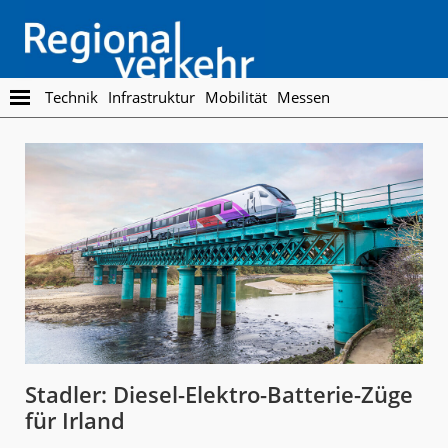
Skip
Skip
to
to
main
footer
content
Regionalverkehr
Die
Technik
Infrastruktur
Mobilität
Messen
Fachzeitschrift
für
den
Öffentlichen
Personennahverkehr
Stadler: Diesel-Elektro-Batterie-Züge
für Irland