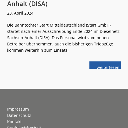
Anhalt (DISA)
23. April 2024
Die Bahntochter Start Mitteldeutschland (Start GmbH)
startet nach einer Ausschreibung Ende 2024 im Dieselnetz
Sachsen-Anhalt (DISA). Das Personal wird vom neuen
Betreiber übernommen, auch die bisherigen Triebzüge
kommen weiterhin zum Einsatz.
weiterlese
Neu-
n
Start
im
Dieselnetz
Sachsen-
Anhalt
(DISA)
Footer
Impressum
Datenschutz
Kontakt
Produktsicherheit