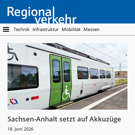
Skip
Skip
to
to
main
footer
content
Regionalverkehr
Die
Technik
Infrastruktur
Mobilität
Messen
Fachzeitschrift
für
den
Öffentlichen
Personennahverkehr
Sachsen-Anhalt setzt auf Akkuzüge
18. Juni 2026