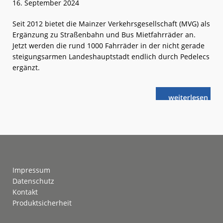
16. September 2024
Seit 2012 bietet die Mainzer Verkehrsgesellschaft (MVG) als
Ergänzung zu Straßenbahn und Bus Mietfahrräder an.
Jetzt werden die rund 1000 Fahrräder in der nicht gerade
steigungsarmen Landeshauptstadt endlich durch Pedelecs
ergänzt.
weiterlese
Mainz:
n
„meinRad“
jetzt
mit
Elektrorädern
Footer
Impressum
Datenschutz
Kontakt
Produktsicherheit