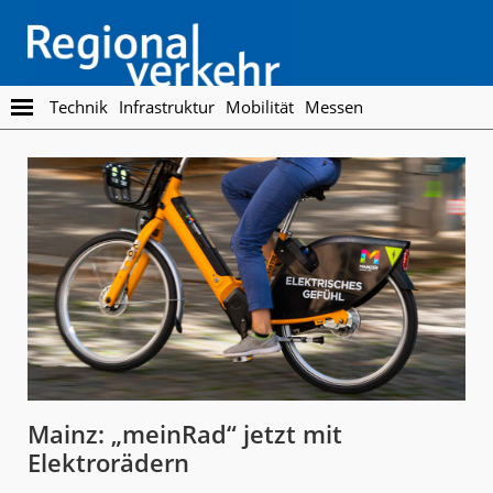
Skip
Skip
to
to
main
footer
content
Regionalverkehr
Die
Technik
Infrastruktur
Mobilität
Messen
Fachzeitschrift
für
den
Öffentlichen
Personennahverkehr
Mainz: „meinRad“ jetzt mit
Elektrorädern