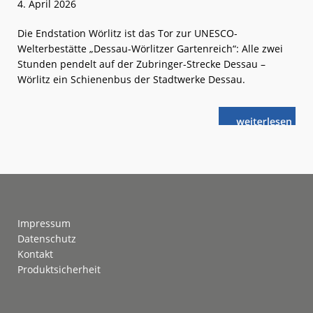
4. April 2026
Die Endstation Wörlitz ist das Tor zur UNESCO-
Welterbestätte „Dessau-Wörlitzer Gartenreich“: Alle zwei
Stunden pendelt auf der Zubringer-Strecke Dessau –
Wörlitz ein Schienenbus der Stadtwerke Dessau.
weiterlese
Ausflugstipp:
n
Im
Schienenbus
ins
Gartenreich
Footer
Impressum
Datenschutz
Kontakt
Produktsicherheit