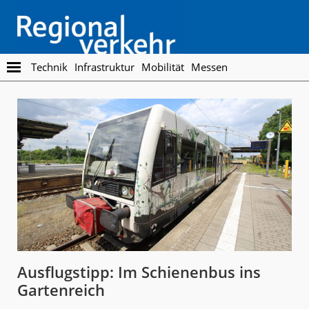
Skip
Skip
to
to
main
footer
content
Regionalverkehr
Die
Technik
Infrastruktur
Mobilität
Messen
Fachzeitschrift
für
den
Öffentlichen
Personennahverkehr
Ausflugstipp: Im Schienenbus ins
Gartenreich