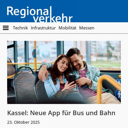
Skip
Skip
to
to
main
footer
content
Regionalverkehr
Die
Technik
Infrastruktur
Mobilität
Messen
Fachzeitschrift
für
den
Öffentlichen
Personennahverkehr
Kassel: Neue App für Bus und Bahn
23. Oktober 2025