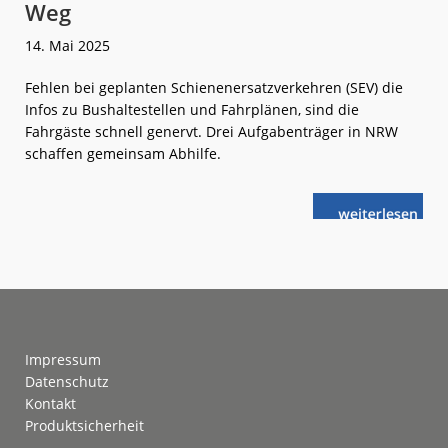
Weg
14. Mai 2025
Fehlen bei geplanten Schienenersatzverkehren (SEV) die
Infos zu Bushaltestellen und Fahrplänen, sind die
Fahrgäste schnell genervt. Drei Aufgabenträger in NRW
schaffen gemeinsam Abhilfe.
weiterlese
NRW:
n
Mobile
Masten
weisen
den
Weg
Footer
Impressum
Datenschutz
Kontakt
Produktsicherheit