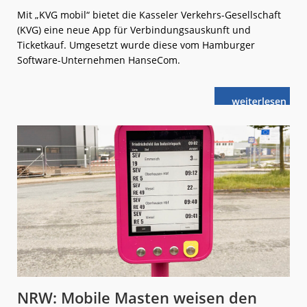
Mit „KVG mobil“ bietet die Kasseler Verkehrs-Gesellschaft
(KVG) eine neue App für Verbindungsauskunft und
Ticketkauf. Umgesetzt wurde diese vom Hamburger
Software-Unternehmen HanseCom.
weiterlese
Kassel:
n
Neue
App
für
Bus
und
Bahn
NRW: Mobile Masten weisen den