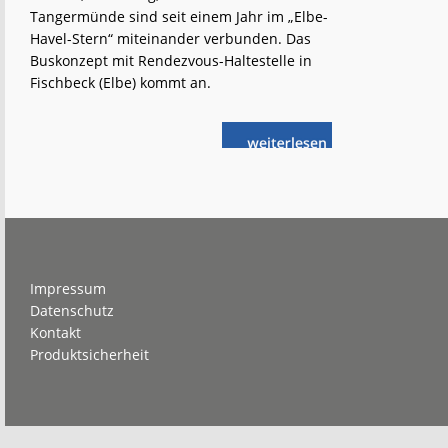
Tangermünde sind seit einem Jahr im „Elbe-
Havel-Stern“ miteinander verbunden. Das
Buskonzept mit Rendezvous-Haltestelle in
Fischbeck (Elbe) kommt an.
weiterlese
Bus-
n
Rendezvous
feiert
erstes
Jubiläum
Footer
Impressum
Datenschutz
Kontakt
Produktsicherheit