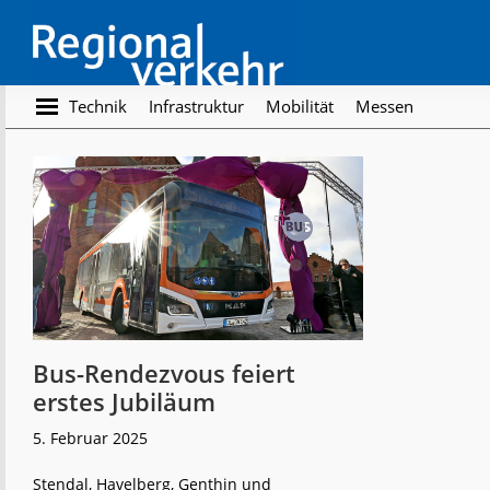
Skip
Skip
to
to
main
footer
content
Regionalverkehr
Die
Technik
Infrastruktur
Mobilität
Messen
Fachzeitschrift
für
den
Öffentlichen
Personennahverkehr
Bus-Rendezvous feiert
erstes Jubiläum
5. Februar 2025
Stendal, Havelberg, Genthin und