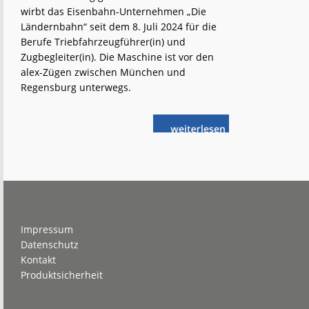
wirbt das Eisenbahn-Unternehmen „Die
Ländernbahn“ seit dem 8. Juli 2024 für die
Berufe Triebfahrzeugführer(in) und
Zugbegleiter(in). Die Maschine ist vor den
alex-Zügen zwischen München und
Regensburg unterwegs.
weiterlese
Länderbahn:
n
Emoji-
Lok
als
Botschafterin
Footer
Impressum
Datenschutz
Kontakt
Produktsicherheit