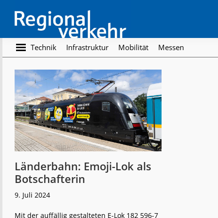
Skip
Skip
to
to
main
footer
content
Regionalverkehr
Die
Technik
Infrastruktur
Mobilität
Messen
Fachzeitschrift
für
den
Öffentlichen
Personennahverkehr
Länderbahn: Emoji-Lok als
Botschafterin
9. Juli 2024
Mit der auffällig gestalteten E-Lok 182 596-7