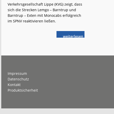
Verkehrsgesellschaft Lippe (KVG) zeigt, dass
sich die Strecken Lemgo – Barntrup und
Barntrup – Exten mit Monocabs erfolgreich
im SPNV reaktivieren ließen.
weiterlese
Großes
n
Potenzial
für
Begatal-
und
Extertalbahn
Footer
Impressum
Datenschutz
Kontakt
Produktsicherheit