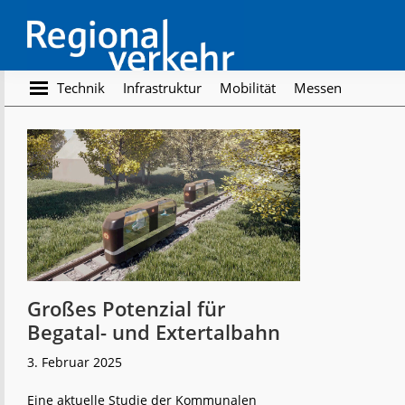
Skip
Skip
to
to
main
footer
content
Regionalverkehr
Die
Technik
Infrastruktur
Mobilität
Messen
Fachzeitschrift
für
den
Öffentlichen
Personennahverkehr
Großes Potenzial für
Begatal- und Extertalbahn
3. Februar 2025
Eine aktuelle Studie der Kommunalen