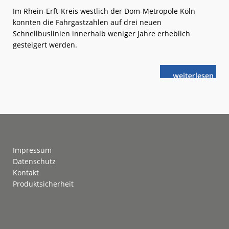
Im Rhein-Erft-Kreis westlich der Dom-Metropole Köln
konnten die Fahrgastzahlen auf drei neuen
Schnellbuslinien innerhalb weniger Jahre erheblich
gesteigert werden.
weiterlese
Schnellbusse:
n
Zubringer
mit
Tempo
Footer
Impressum
Datenschutz
Kontakt
Produktsicherheit