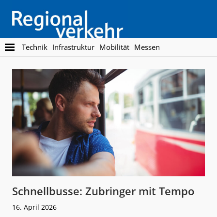
Skip
Skip
to
to
main
footer
content
Regionalverkehr
Die
Technik
Infrastruktur
Mobilität
Messen
Fachzeitschrift
für
den
Öffentlichen
Personennahverkehr
Schnellbusse: Zubringer mit Tempo
16. April 2026