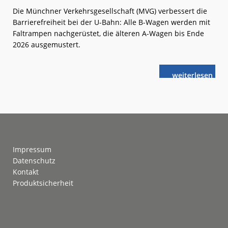
Die Münchner Verkehrsgesellschaft (MVG) verbessert die
Barrierefreiheit bei der U-Bahn: Alle B-Wagen werden mit
Faltrampen nachgerüstet, die älteren A-Wagen bis Ende
2026 ausgemustert.
weiterlese
München:
n
U-
Bahn
wird
barrierefrei
Footer
Impressum
Datenschutz
Kontakt
Produktsicherheit