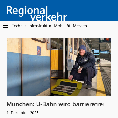
Skip
Skip
to
to
main
footer
content
Regionalverkehr
Die
Technik
Infrastruktur
Mobilität
Messen
Fachzeitschrift
für
den
Öffentlichen
Personennahverkehr
München: U-Bahn wird barrierefrei
1. Dezember 2025