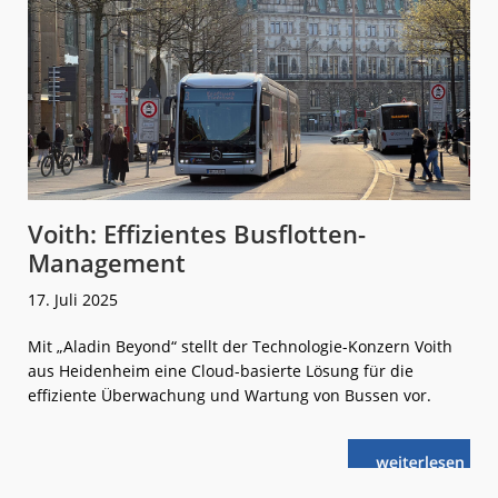
Voith: Effizientes Busflotten-
Management
17. Juli 2025
Mit „Aladin Beyond“ stellt der Technologie-Konzern Voith
aus Heidenheim eine Cloud-basierte Lösung für die
effiziente Überwachung und Wartung von Bussen vor.
weiterlese
Voith:
n
Effizientes
Busflotten-
Management