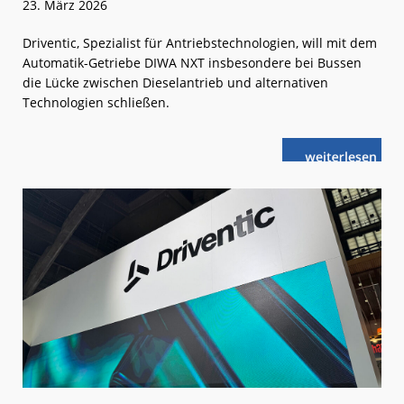
23. März 2026
Driventic, Spezialist für Antriebstechnologien, will mit dem
Automatik-Getriebe DIWA NXT insbesondere bei Bussen
die Lücke zwischen Dieselantrieb und alternativen
Technologien schließen.
weiterlese
Konventionell
n
Antriebe
als
nachhaltige
Brücke