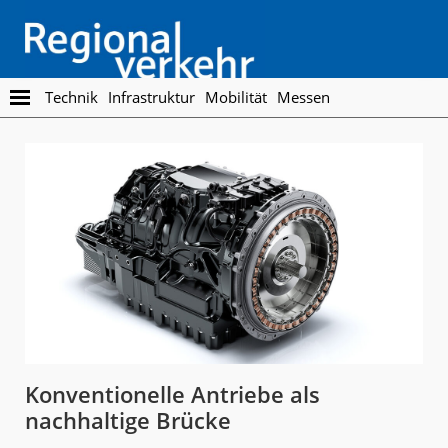
Skip
Skip
to
to
main
footer
content
Regionalverkehr
Die
Technik
Infrastruktur
Mobilität
Messen
Fachzeitschrift
für
den
Öffentlichen
Personennahverkehr
Konventionelle Antriebe als
nachhaltige Brücke