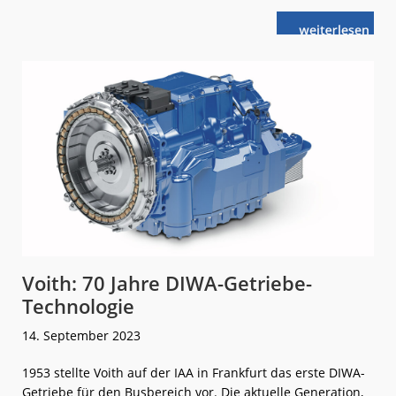
weiterlese
Voith:
n
Umweltfreund
im
Überlandverk
Voith: 70 Jahre DIWA-Getriebe-
Technologie
14. September 2023
1953 stellte Voith auf der IAA in Frankfurt das erste DIWA-
Getriebe für den Busbereich vor. Die aktuelle Generation,