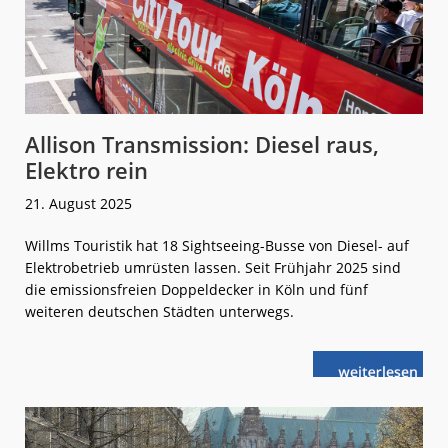
Allison Transmission: Diesel raus,
Elektro rein
21. August 2025
Willms Touristik hat 18 Sightseeing-Busse von Diesel- auf
Elektrobetrieb umrüsten lassen. Seit Frühjahr 2025 sind
die emissionsfreien Doppeldecker in Köln und fünf
weiteren deutschen Städten unterwegs.
weiterlese
Allison
n
Transmission:
Diesel
raus,
Elektro
rein