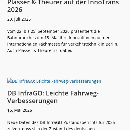
Plasser & Theurer auf der InnoTrans
2026
23. Juli 2026
Vom 22. bis 25. September 2026 präsentiert die
Bahnbranche zum 15. Mal ihre Innovationen auf der
internationalen Fachmesse für Verkehrstechnik in Berlin.
Auch Plasser & Theurer ist dabei.
weiterlese
Plasser &
n
Theurer
auf
der
InnoTrans
2026
DB InfraGO: Leichte Fahrweg-
Verbesserungen
15. Mai 2026
Neue Daten des DB-InfraGO-Zustandsberichts für 2025
zeigen, dass sich der Zustand des deutschen