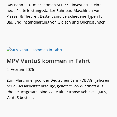
Das Bahnbau-Unternehmen SPITZKE investiert in eine
neue Flotte leistungsstarker Bahnbau-Maschinen von
Plasser & Theurer. Bestellt sind verschiedene Typen für
Bau und Instandhaltung von Gleisen und Oberleitungen.
weiterlese
Plasser &
n
Theurer:
Großauftrag
von
SPITZKE
MPV VentuS kommen in Fahrt
4. Februar 2026
Zum Maschinenpool der Deutschen Bahn (DB AG) gehören
neue Gleisarbeitsfahrzeuge, geliefert von Windhoff aus
Rheine. Insgesamt sind 22 „Multi Purpose Vehicles“ (MPV)
VentuS bestellt.
weiterlese
MPV
n