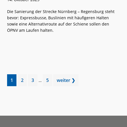
Die Sanierung der Strecke Nürnberg – Regensburg steht
bevor: Expressbusse, Buslinien mit häufigeren Halten
sowie eine Alternativroute auf der Schiene sollen den
ÖPNV am Laufen halten.
weiterlese
BEG:
n
Erste
Generalsanie
in
Bayern
Interim
Go
Go
Go
Go
1
2
3
5
weiter ❯
…
pages
to
to
to
to
omitted
page
page
page
page
Footer