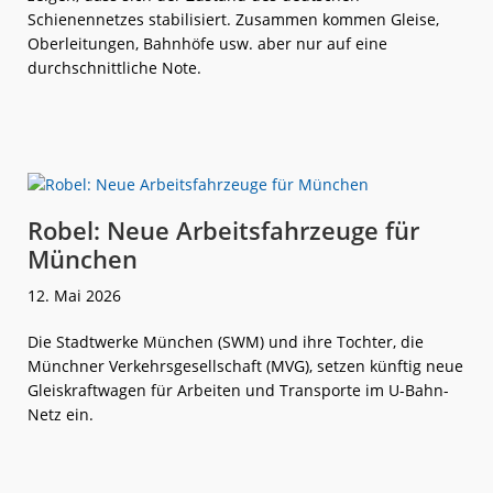
Schienennetzes stabilisiert. Zusammen kommen Gleise,
Oberleitungen, Bahnhöfe usw. aber nur auf eine
durchschnittliche Note.
weiterlese
DB InfraGO:
n
Leichte
Fahrweg-
Verbesserung
Robel: Neue Arbeitsfahrzeuge für
München
12. Mai 2026
Die Stadtwerke München (SWM) und ihre Tochter, die
Münchner Verkehrsgesellschaft (MVG), setzen künftig neue
Gleiskraftwagen für Arbeiten und Transporte im U-Bahn-
Netz ein.
weiterlese
Robel:
n