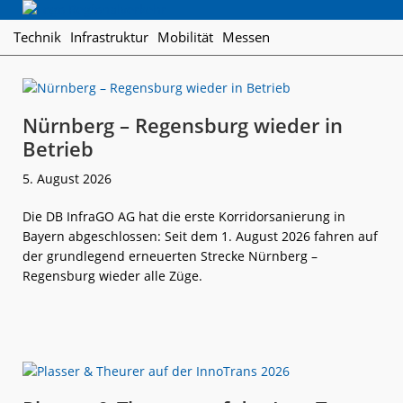
Skip
Skip
Skip
Regionalverkehr
to
to
to
Die
Technik
Infrastruktur
Mobilität
Messen
primary
main
footer
Fachzeitschrift
navigation
content
für
den
Öffentlichen
Nürnberg – Regensburg wieder in
Personennahverkehr
Betrieb
5. August 2026
Die DB InfraGO AG hat die erste Korridorsanierung in
Bayern abgeschlossen: Seit dem 1. August 2026 fahren auf
der grundlegend erneuerten Strecke Nürnberg –
Regensburg wieder alle Züge.
weiterlese
Nürnberg –
n
Regensburg
wieder
in
Betrieb