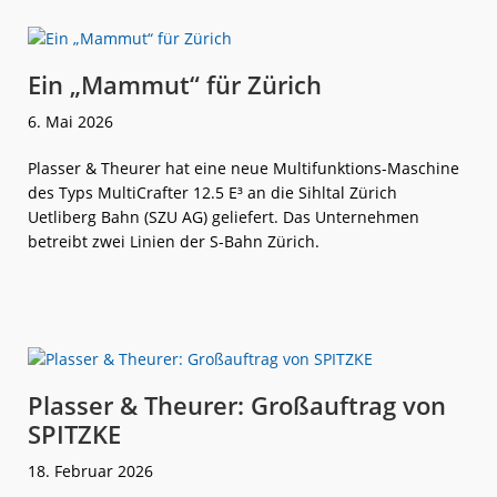
Neue
Arbeitsfahrze
für
München
Ein „Mammut“ für Zürich
6. Mai 2026
Plasser & Theurer hat eine neue Multifunktions-Maschine
des Typs MultiCrafter 12.5 E³ an die Sihltal Zürich
Uetliberg Bahn (SZU AG) geliefert. Das Unternehmen
betreibt zwei Linien der S-Bahn Zürich.
weiterlese
Ein
n
„Mammut“
für
Zürich
Plasser & Theurer: Großauftrag von
SPITZKE
18. Februar 2026