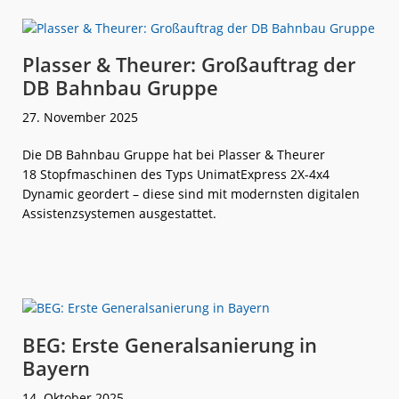
VentuS
kommen
in
Fahrt
Plasser & Theurer: Großauftrag der
DB Bahnbau Gruppe
27. November 2025
Die DB Bahnbau Gruppe hat bei Plasser & Theurer
18 Stopfmaschinen des Typs UnimatExpress 2X-4x4
Dynamic geordert – diese sind mit modernsten digitalen
Assistenzsystemen ausgestattet.
weiterlese
Plasser &
n
Theurer:
Großauftrag
der
DB Bahnbau
Gruppe
BEG: Erste Generalsanierung in
Bayern
14. Oktober 2025