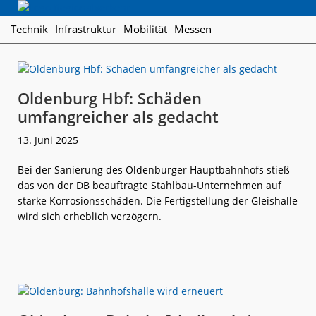
Skip
Skip
Skip
Regionalverkehr
to
to
to
Die
Technik
Infrastruktur
Mobilität
Messen
primary
main
footer
Fachzeitschrift
navigation
content
für
den
Öffentlichen
Oldenburg Hbf: Schäden
Personennahverkehr
umfangreicher als gedacht
13. Juni 2025
Bei der Sanierung des Oldenburger Hauptbahnhofs stieß
das von der DB beauftragte Stahlbau-Unternehmen auf
starke Korrosionsschäden. Die Fertigstellung der Gleishalle
wird sich erheblich verzögern.
weiterlese
Oldenburg
n
Hbf:
Schäden
umfangreiche
als
gedacht