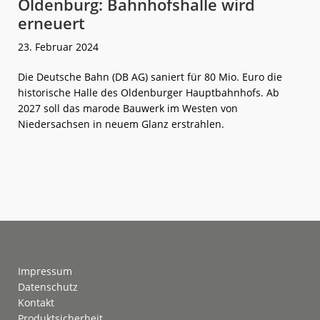
Oldenburg: Bahnhofshalle wird
erneuert
23. Februar 2024
Die Deutsche Bahn (DB AG) saniert für 80 Mio. Euro die
historische Halle des Oldenburger Hauptbahnhofs. Ab
2027 soll das marode Bauwerk im Westen von
Niedersachsen in neuem Glanz erstrahlen.
weiterlese
Oldenburg:
n
Bahnhofshall
wird
erneuert
Footer
Impressum
Datenschutz
Kontakt
Produktsicherheit