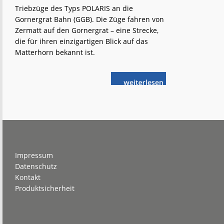
Triebzüge des Typs POLARIS an die
Gornergrat Bahn (GGB). Die Züge fahren von
Zermatt auf den Gornergrat – eine Strecke,
die für ihren einzigartigen Blick auf das
Matterhorn bekannt ist.
weiterlese
Gornergrat
n
Bahn
bestellt
weitere
Stadler-
Züge
Footer
Impressum
Datenschutz
Kontakt
Produktsicherheit