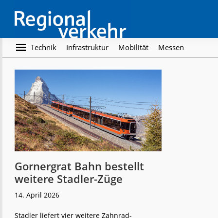
Skip
Skip
to
to
main
footer
content
Regionalverkehr
Die
Technik
Infrastruktur
Mobilität
Messen
Fachzeitschrift
für
den
Öffentlichen
Personennahverkehr
Gornergrat Bahn bestellt
weitere Stadler-Züge
14. April 2026
Stadler liefert vier weitere Zahnrad-