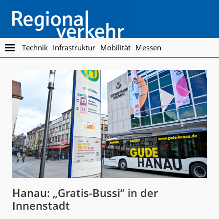
Skip
Skip
to
to
main
footer
content
Regionalverkehr
Die
Technik
Infrastruktur
Mobilität
Messen
Fachzeitschrift
für
den
Öffentlichen
Personennahverkehr
Hanau: „Gratis-Bussi“ in der
Innenstadt