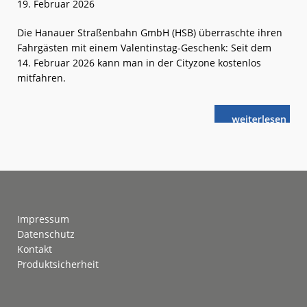
19. Februar 2026
Die Hanauer Straßenbahn GmbH (HSB) überraschte ihren
Fahrgästen mit einem Valentinstag-Geschenk: Seit dem
14. Februar 2026 kann man in der Cityzone kostenlos
mitfahren.
weiterlese
Hanau:
n
„Gratis-
Bussi“
in
der
Innenstadt
Footer
Impressum
Datenschutz
Kontakt
Produktsicherheit