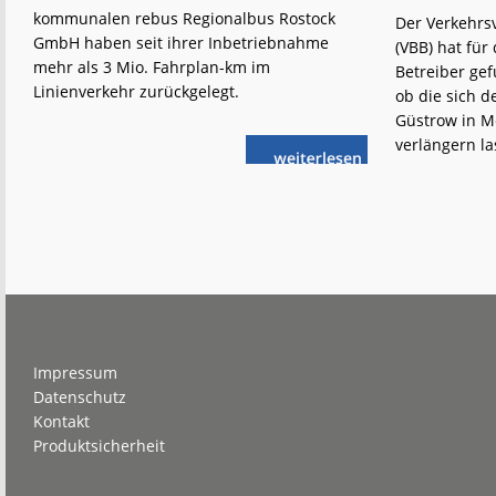
kommunalen rebus Regionalbus Rostock
Der Verkehrs
GmbH haben seit ihrer Inbetriebnahme
(VBB) hat für
mehr als 3 Mio. Fahrplan-km im
Betreiber ge
Linienverkehr zurückgelegt.
ob die sich d
Güstrow in 
verlängern la
weiterlese
rebus:
n
Vorreiter
im
emissionsfreien
ÖPNV
Footer
Impressum
Datenschutz
Kontakt
Produktsicherheit