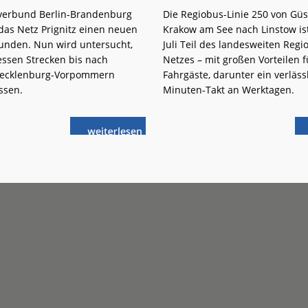
verbund Berlin-Brandenburg
Die Regiobus-Linie 250 von Gü
 das Netz Prignitz einen neuen
Krakow am See nach Linstow ist
funden. Nun wird untersucht,
Juli Teil des landesweiten Reg
essen Strecken bis nach
Netzes – mit großen Vorteilen f
Mecklenburg-Vorpommern
Fahrgäste, darunter ein verläss
ssen.
Minuten-Takt an Werktagen.
weiterlese
Neustadt
n
(Dosse) –
Pritzwalk:
Verlängerung
bis
Güstrow?