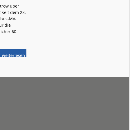
strow über
 seit dem 28.
iobus-MV-
ür die
licher 60-
weiterlese
Fortschritt
n
für
die
Verkehrswende
im
Landkreis
Rostock