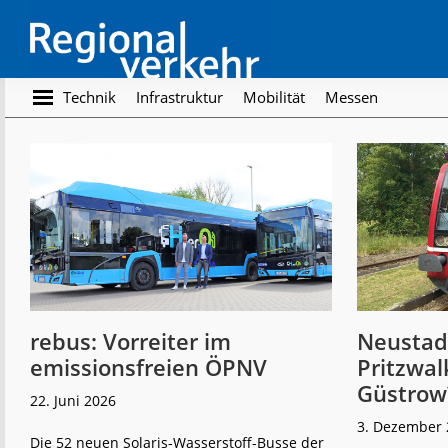
Skip
Skip
to
to
main
footer
content
Regionalverkehr
Die
Technik
Infrastruktur
Mobilität
Messen
Fachzeitschrift
für
den
Öffentlichen
Personennahverkehr
rebus: Vorreiter im
Neustadt
emissionsfreien ÖPNV
Pritzwal
Güstrow
22. Juni 2026
3. Dezember 
Die 52 neuen Solaris-Wasserstoff-Busse der