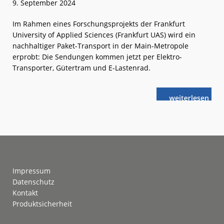
9. September 2024
Im Rahmen eines Forschungsprojekts der Frankfurt
University of Applied Sciences (Frankfurt UAS) wird ein
nachhaltiger Paket-Transport in der Main-Metropole
erprobt: Die Sendungen kommen jetzt per Elektro-
Transporter, Gütertram und E-Lastenrad.
weiterlese
Frankfurt
n
(Main):
Pakete
per
LastMileTram
Footer
Impressum
Datenschutz
Kontakt
Produktsicherheit