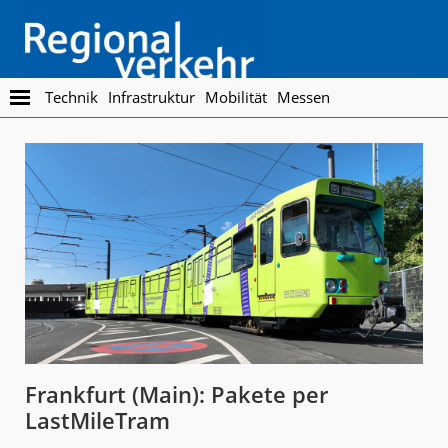
Skip
Skip
to
to
main
footer
content
Regionalverkehr
Die
Technik
Infrastruktur
Mobilität
Messen
Fachzeitschrift
für
den
Öffentlichen
Personennahverkehr
Frankfurt (Main): Pakete per
LastMileTram