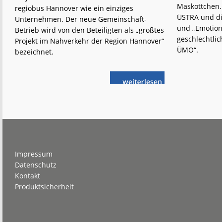
Maskottchen.
regiobus Hannover wie ein einziges
ÜSTRA und die
Unternehmen. Der neue Gemeinschaft-
und „Emotion
Betrieb wird von den Beteiligten als „größtes
geschlechtlich
Projekt im Nahverkehr der Region Hannover“
ÜMO“.
bezeichnet.
weiterlese
ÜSTRA
n
und
regiobus:
Gemeinsam
größer
Footer
Impressum
Datenschutz
Kontakt
Produktsicherheit