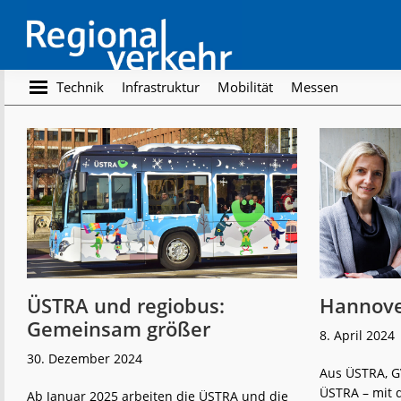
Skip
Skip
to
to
main
footer
content
Regionalverkehr
Die
Technik
Infrastruktur
Mobilität
Messen
Fachzeitschrift
für
den
Öffentlichen
Personennahverkehr
ÜSTRA und regiobus:
Hannove
Gemeinsam größer
8. April 2024
30. Dezember 2024
Aus ÜSTRA, G
ÜSTRA – mit
Ab Januar 2025 arbeiten die ÜSTRA und die