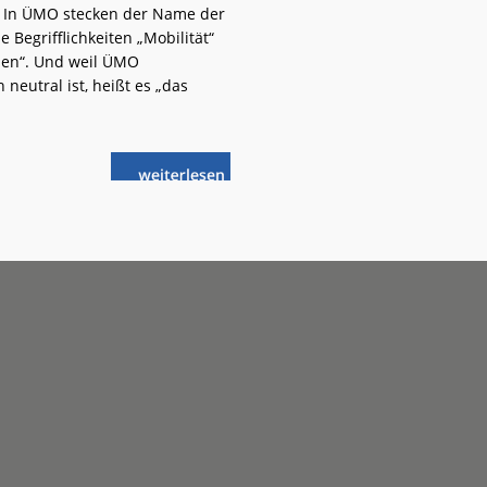
 In ÜMO stecken der Name der
 Begrifflichkeiten „Mobilität“
en“. Und weil ÜMO
 neutral ist, heißt es „das
weiterlese
Hannover:
n
Das
ÜMO
kommt