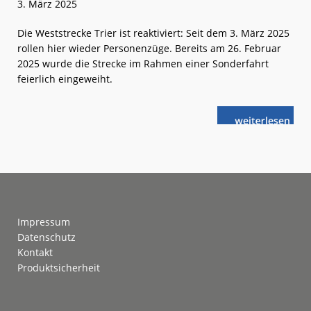
3. März 2025
Die Weststrecke Trier ist reaktiviert: Seit dem 3. März 2025
rollen hier wieder Personenzüge. Bereits am 26. Februar
2025 wurde die Strecke im Rahmen einer Sonderfahrt
feierlich eingeweiht.
weiterlese
Weststrecke
n
Trier:
Nach
40 Jahren
fahren
wieder
Züge
Footer
Impressum
Datenschutz
Kontakt
Produktsicherheit