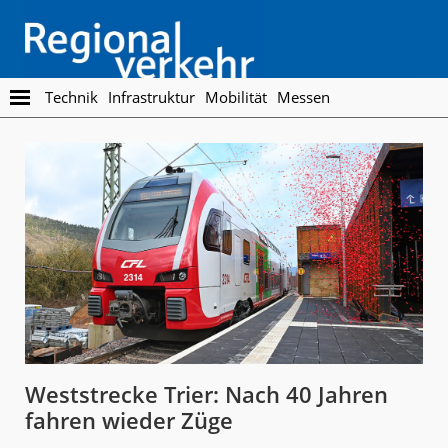
Skip
Skip
to
to
main
footer
content
Regionalverkehr
Die
Technik
Infrastruktur
Mobilität
Messen
Fachzeitschrift
für
den
Öffentlichen
Personennahverkehr
Weststrecke Trier: Nach 40 Jahren
fahren wieder Züge