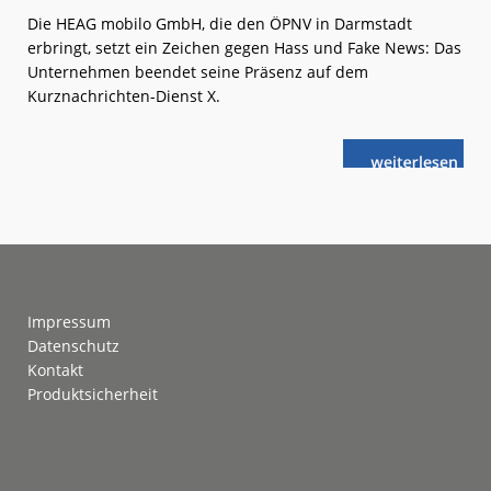
Die HEAG mobilo GmbH, die den ÖPNV in Darmstadt
erbringt, setzt ein Zeichen gegen Hass und Fake News: Das
Unternehmen beendet seine Präsenz auf dem
Kurznachrichten-Dienst X.
weiterlese
Darmstadt:
n
HEAG
mobilo
verlässt X
Footer
Impressum
Datenschutz
Kontakt
Produktsicherheit