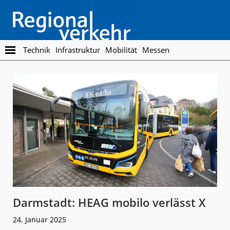
Skip
Skip
to
to
main
footer
content
Regionalverkehr
Die
Technik
Infrastruktur
Mobilität
Messen
Fachzeitschrift
für
den
Öffentlichen
Personennahverkehr
Darmstadt: HEAG mobilo verlässt X
24. Januar 2025