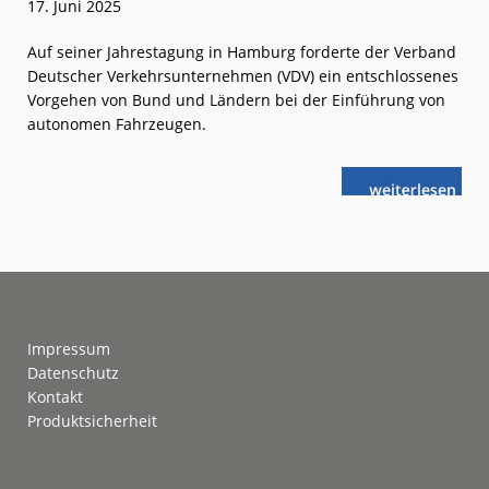
17. Juni 2025
Auf seiner Jahrestagung in Hamburg forderte der Verband
Deutscher Verkehrsunternehmen (VDV) ein entschlossenes
Vorgehen von Bund und Ländern bei der Einführung von
autonomen Fahrzeugen.
weiterlese
VDV:
n
Deutschland
als
Leitmarkt
für
autonomes
Fahren
Footer
Impressum
Datenschutz
Kontakt
Produktsicherheit