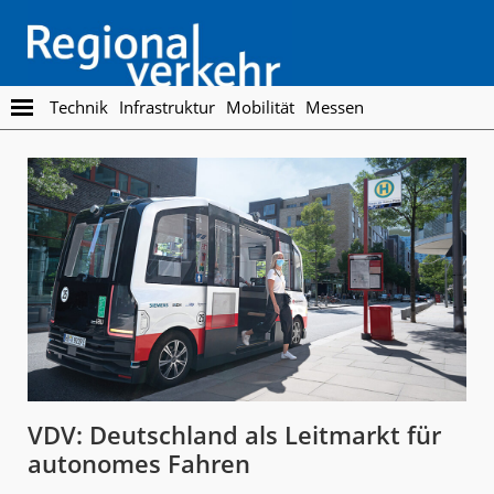
Skip
Skip
to
to
main
footer
content
Regionalverkehr
Die
Technik
Infrastruktur
Mobilität
Messen
Fachzeitschrift
für
den
Öffentlichen
Personennahverkehr
VDV: Deutschland als Leitmarkt für
autonomes Fahren