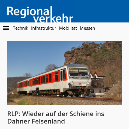
Skip
Skip
to
to
main
footer
content
Regionalverkehr
Die
Technik
Infrastruktur
Mobilität
Messen
Fachzeitschrift
für
den
Öffentlichen
Personennahverkehr
RLP: Wieder auf der Schiene ins
Dahner Felsenland