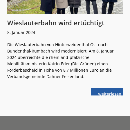
Wieslauterbahn wird ertüchtigt
8. Januar 2024
Die Wieslauterbahn von Hinterweidenthal Ost nach
Bundenthal-Rumbach wird modernisiert: Am 8. Januar
2024 überreichte die rheinland-pfälzische
Mobilitätsministerin Katrin Eder (Die Grünen) einen
Förderbescheid in Höhe von 8,7 Millionen Euro an die
Verbandsgemeinde Dahner Felsenland.
weiterlese
Wieslauterba
n
wird
ertüchtigt
Footer