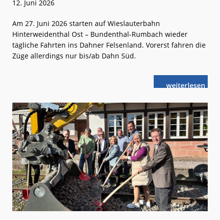
12. Juni 2026
Am 27. Juni 2026 starten auf Wieslauterbahn
Hinterweidenthal Ost – Bundenthal-Rumbach wieder
tägliche Fahrten ins Dahner Felsenland. Vorerst fahren die
Züge allerdings nur bis/ab Dahn Süd.
weiterlese
RLP:
n
Wieder
auf
der
Schiene
ins
Dahner
Felsenland