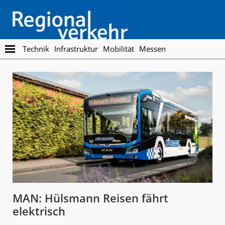
Skip
Skip
to
to
main
footer
content
Regionalverkehr
Die
Technik
Infrastruktur
Mobilität
Messen
Fachzeitschrift
für
den
Öffentlichen
Personennahverkehr
MAN: Hülsmann Reisen fährt
elektrisch