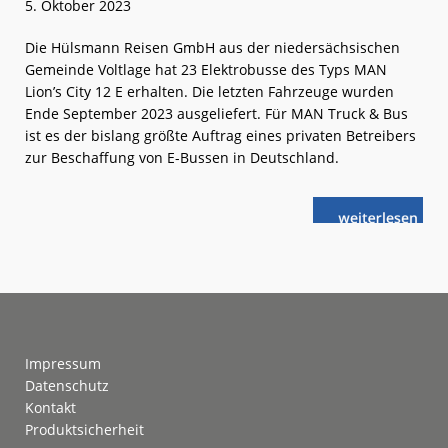
5. Oktober 2023
Die Hülsmann Reisen GmbH aus der niedersächsischen
Gemeinde Voltlage hat 23 Elektrobusse des Typs MAN
Lion’s City 12 E erhalten. Die letzten Fahrzeuge wurden
Ende September 2023 ausgeliefert. Für MAN Truck & Bus
ist es der bislang größte Auftrag eines privaten Betreibers
zur Beschaffung von E-Bussen in Deutschland.
weiterlese
MAN:
n
Hülsmann
Reisen
fährt
elektrisch
Footer
Impressum
Datenschutz
Kontakt
Produktsicherheit