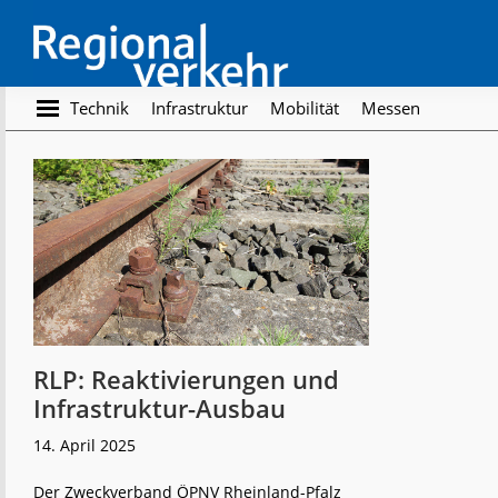
Skip
Skip
to
to
main
footer
content
Regionalverkehr
Die
Technik
Infrastruktur
Mobilität
Messen
Fachzeitschrift
für
den
Öffentlichen
Personennahverkehr
RLP: Reaktivierungen und
Infrastruktur-Ausbau
14. April 2025
Der Zweckverband ÖPNV Rheinland-Pfalz