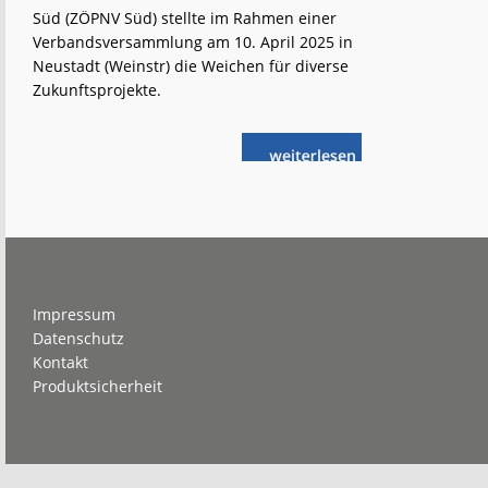
Süd (ZÖPNV Süd) stellte im Rahmen einer
Verbandsversammlung am 10. April 2025 in
Neustadt (Weinstr) die Weichen für diverse
Zukunftsprojekte.
weiterlese
RLP:
n
Reaktivierungen
und
Infrastruktur-
Ausbau
Footer
Impressum
Datenschutz
Kontakt
Produktsicherheit