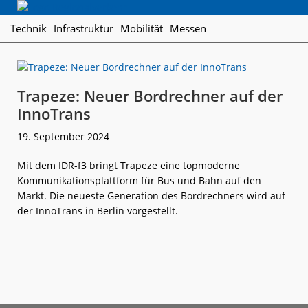
Skip
Skip
Skip
Regionalverkehr
to
to
to
Die
Technik
Infrastruktur
Mobilität
Messen
primary
main
footer
Fachzeitschrift
navigation
content
für
den
Öffentlichen
Trapeze: Neuer Bordrechner auf der
Personennahverkehr
InnoTrans
19. September 2024
Mit dem IDR-f3 bringt Trapeze eine topmoderne
Kommunikationsplattform für Bus und Bahn auf den
Markt. Die neueste Generation des Bordrechners wird auf
der InnoTrans in Berlin vorgestellt.
weiterlese
Trapeze:
n
Neuer
Bordrechner
auf
der
InnoTrans