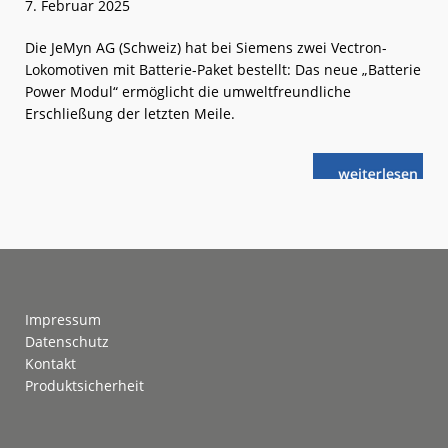
7. Februar 2025
Die JeMyn AG (Schweiz) hat bei Siemens zwei Vectron-
Lokomotiven mit Batterie-Paket bestellt: Das neue „Batterie
Power Modul“ ermöglicht die umweltfreundliche
Erschließung der letzten Meile.
weiterlese
Erster
n
Auftrag:
Siemens
Vectron
mit
Batterie-
Modul
Footer
Impressum
Datenschutz
Kontakt
Produktsicherheit