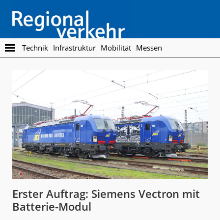
Skip
Skip
to
to
main
footer
content
Regionalverkehr
Die
Technik
Infrastruktur
Mobilität
Messen
Fachzeitschrift
für
den
Öffentlichen
Personennahverkehr
Erster Auftrag: Siemens Vectron mit
Batterie-Modul