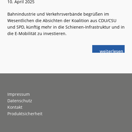
10. April 2025
Bahnindustrie und Verkehrsverbände begrüßen im
Wesentlichen die Absichten der Koalition aus CDU/CSU
und SPD, künftig mehr in die Schienen-Infrastruktur und in
die E-Mobilität zu investieren.
weiterlese
Große
n
Koalition
will
Schiene
und
ÖPNV
stärken
Footer
Impressum
Datenschutz
Kontakt
Produktsicherheit