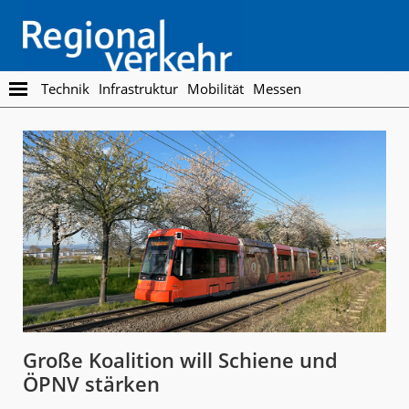
Skip
Skip
to
to
main
footer
content
Regionalverkehr
Die
Technik
Infrastruktur
Mobilität
Messen
Fachzeitschrift
für
den
Öffentlichen
Personennahverkehr
Große Koalition will Schiene und
ÖPNV stärken