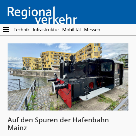
Skip
Skip
to
to
main
footer
content
Regionalverkehr
Die
Technik
Infrastruktur
Mobilität
Messen
Fachzeitschrift
für
den
Öffentlichen
Personennahverkehr
Auf den Spuren der Hafenbahn
Mainz