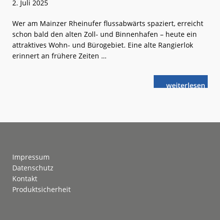
2. Juli 2025
Wer am Mainzer Rheinufer flussabwärts spaziert, erreicht
schon bald den alten Zoll- und Binnenhafen – heute ein
attraktives Wohn- und Bürogebiet. Eine alte Rangierlok
erinnert an frühere Zeiten …
weiterlese
Auf
n
den
Spuren
der
Hafenbahn
Mainz
Footer
Impressum
Datenschutz
Kontakt
Produktsicherheit