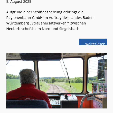
5. August 2025
Aufgrund einer Straßensperrung erbringt die
Regionenbahn GmbH im Auftrag des Landes Baden-
Württemberg „Straßenersatzverkehr“ zwischen
Neckarbischofsheim Nord und Siegelsbach.
weiterlese
Krebsbachtal
n
Ersatzverkehr
auf
der
Schiene