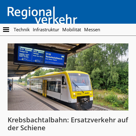
Skip
Skip
to
to
main
footer
content
Regionalverkehr
Die
Technik
Infrastruktur
Mobilität
Messen
Fachzeitschrift
für
den
Öffentlichen
Personennahverkehr
Krebsbachtalbahn: Ersatzverkehr auf
der Schiene