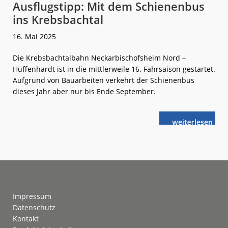
Ausflugstipp: Mit dem Schienenbus
ins Krebsbachtal
16. Mai 2025
Die Krebsbachtalbahn Neckarbischofsheim Nord –
Hüffenhardt ist in die mittlerweile 16. Fahrsaison gestartet.
Aufgrund von Bauarbeiten verkehrt der Schienenbus
dieses Jahr aber nur bis Ende September.
weiterlese
Ausflugstipp:
n
Mit
dem
Schienenbus
ins
Krebsbachtal
Footer
Impressum
Datenschutz
Kontakt