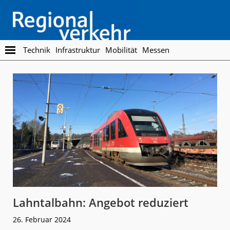
Skip
Skip
to
to
main
footer
content
Regionalverkehr
Die
Technik
Infrastruktur
Mobilität
Messen
Fachzeitschrift
für
den
Öffentlichen
Personennahverkehr
Lahntalbahn: Angebot reduziert
26. Februar 2024