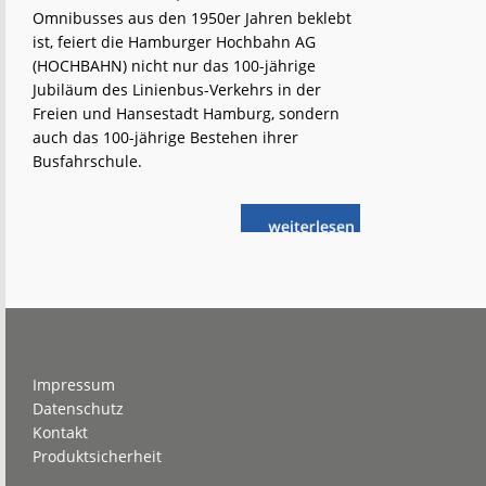
Omnibusses aus den 1950er Jahren beklebt
ist, feiert die Hamburger Hochbahn AG
(HOCHBAHN) nicht nur das 100-jährige
Jubiläum des Linienbus-Verkehrs in der
Freien und Hansestadt Hamburg, sondern
auch das 100-jährige Bestehen ihrer
Busfahrschule.
weiterlese
HOCHBAHN:
n
Jubiläumsbus
on
tour
Footer
Impressum
Datenschutz
Kontakt
Produktsicherheit