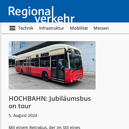
Skip
Skip
to
to
main
footer
content
Regionalverkehr
Die
Technik
Infrastruktur
Mobilität
Messen
Fachzeitschrift
für
den
Öffentlichen
Personennahverkehr
HOCHBAHN: Jubiläumsbus
on tour
5. August 2024
Mit einem Retrobus, der im Stil eines