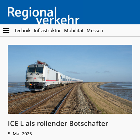
Skip
Skip
to
to
main
footer
content
Regionalverkehr
Die
Technik
Infrastruktur
Mobilität
Messen
Fachzeitschrift
für
den
Öffentlichen
Personennahverkehr
ICE L als rollender Botschafter
5. Mai 2026