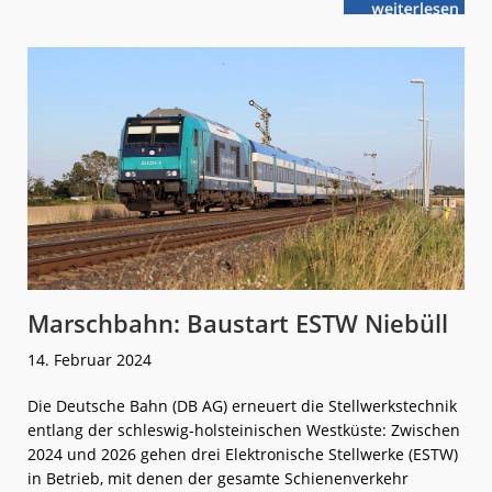
weiterlese
DB
n
Regio:
Herausgeford
auf
der
Marschbahn
Marschbahn: Baustart ESTW Niebüll
14. Februar 2024
Die Deutsche Bahn (DB AG) erneuert die Stellwerkstechnik
entlang der schleswig-holsteinischen Westküste: Zwischen
2024 und 2026 gehen drei Elektronische Stellwerke (ESTW)
in Betrieb, mit denen der gesamte Schienenverkehr