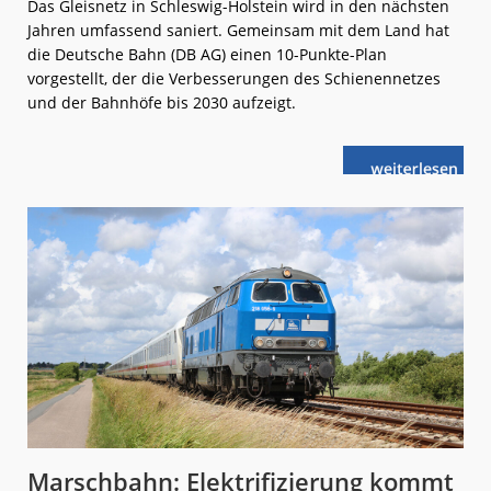
Das Gleisnetz in Schleswig-Holstein wird in den nächsten
Jahren umfassend saniert. Gemeinsam mit dem Land hat
die Deutsche Bahn (DB AG) einen 10-Punkte-Plan
vorgestellt, der die Verbesserungen des Schienennetzes
und der Bahnhöfe bis 2030 aufzeigt.
weiterlese
Strecken-
n
Sanierungen
im
Norden
Marschbahn: Elektrifizierung kommt