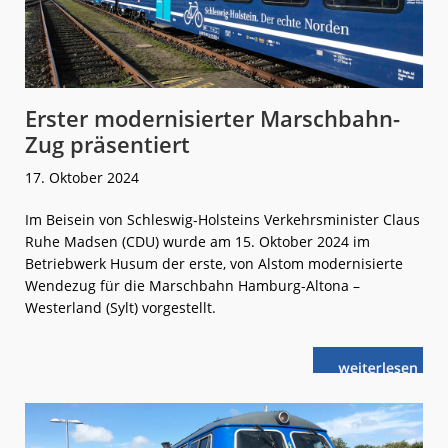
Erster modernisierter Marschbahn-
Zug präsentiert
17. Oktober 2024
Im Beisein von Schleswig-Holsteins Verkehrsminister Claus
Ruhe Madsen (CDU) wurde am 15. Oktober 2024 im
Betriebwerk Husum der erste, von Alstom modernisierte
Wendezug für die Marschbahn Hamburg-Altona –
Westerland (Sylt) vorgestellt.
weiterlese
Erster
n
modernisierte
Marschbahn-
Zug
präsentiert