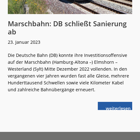
Marschbahn: DB schließt Sanierung
ab
23. Januar 2023
Die Deutsche Bahn (DB) konnte ihre Investitionsoffensive
auf der Marschbahn (Hamburg-Altona –) Elmshorn –
Westerland (Sylt) Mitte Dezember 2022 vollenden. In den
vergangenen vier Jahren wurden fast alle Gleise, mehrere
Hunderttausend Schwellen sowie viele Kilometer Kabel
und zahlreiche Bahnübergänge erneuert.
weiterlese
Marschbahn:
n
DB
schließt
Sanierung
ab
Footer