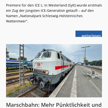
Premiere für den ICE L: In Westerland (Sylt) wurde erstmals
ein Zug der jüngsten ICE-Generation getauft – auf den
Namen „Nationalpark Schleswig-Holsteinisches
Wattenmeer“.
weiterlese
ICE L
n
als
rollender
Botschafter
Marschbahn: Mehr Pünktlichkeit und