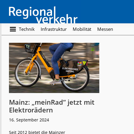
Skip
Skip
to
to
main
footer
content
Regionalverkehr
Die
Technik
Infrastruktur
Mobilität
Messen
Fachzeitschrift
für
den
Öffentlichen
Personennahverkehr
Mainz: „meinRad“ jetzt mit
Elektrorädern
16. September 2024
Seit 2012 bietet die Mainzer