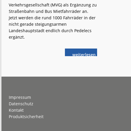
Verkehrsgesellschaft (MVG) als Ergänzung zu
Straßenbahn und Bus Mietfahrräder an.
Jetzt werden die rund 1000 Fahrräder in der
nicht gerade steigungsarmen
Landeshauptstadt endlich durch Pedelecs
ergänzt.
weiterlese
Mainz:
n
„meinRad“
jetzt
mit
Elektrorädern
Footer
Impressum
Datenschutz
Kontakt
Produktsicherheit