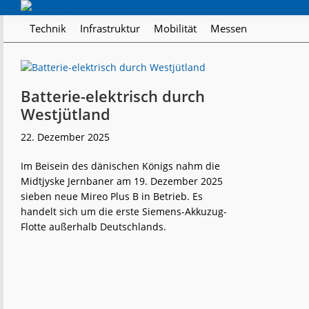
Skip
Skip
Skip
Regionalverkehr
to
to
to
Die
Technik
Infrastruktur
Mobilität
Messen
primary
main
footer
Fachzeitschrift
navigation
content
für
den
Öffentlichen
Batterie-elektrisch durch
Personennahverkehr
Westjütland
22. Dezember 2025
Im Beisein des dänischen Königs nahm die
Midtjyske Jernbaner am 19. Dezember 2025
sieben neue Mireo Plus B in Betrieb. Es
handelt sich um die erste Siemens-Akkuzug-
Flotte außerhalb Deutschlands.
weiterlese
Batterie-
n
elektrisch
durch
Westjütland