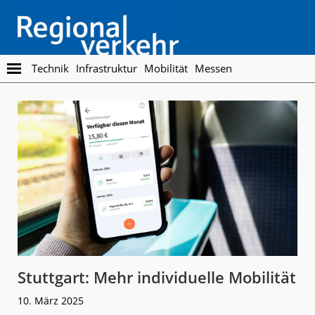
Skip
Skip
to
to
main
footer
content
Regionalverkehr
Die
Technik
Infrastruktur
Mobilität
Messen
Fachzeitschrift
für
den
Öffentlichen
Personennahverkehr
Stuttgart: Mehr individuelle Mobilität
10. März 2025