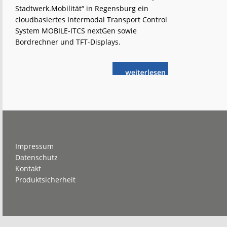
Stadtwerk.Mobilität“ in Regensburg ein
cloudbasiertes Intermodal Transport Control
System MOBILE-ITCS nextGen sowie
Bordrechner und TFT-Displays.
weiterlese
Regensburg:
n
Stadtwerk
wechselt
in
die
Cloud
Footer
Impressum
Datenschutz
Kontakt
Produktsicherheit