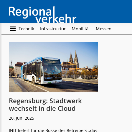
Skip
Skip
to
to
main
footer
content
Regionalverkehr
Die
Technik
Infrastruktur
Mobilität
Messen
Fachzeitschrift
für
den
Öffentlichen
Personennahverkehr
Regensburg: Stadtwerk
wechselt in die Cloud
20. Juni 2025
INIT liefert für die Busse des Betreibers „das