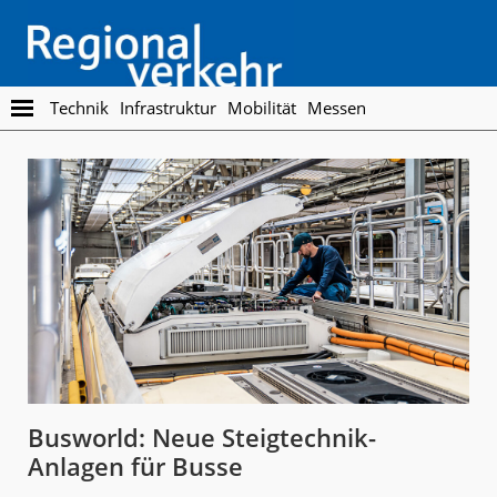
Skip
Skip
to
to
main
footer
content
Regionalverkehr
Die
Technik
Infrastruktur
Mobilität
Messen
Fachzeitschrift
für
den
Öffentlichen
Personennahverkehr
Busworld: Neue Steigtechnik-
Anlagen für Busse