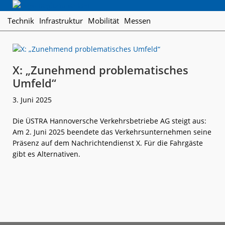
Skip
Skip
Skip
Regionalverkehr
to
to
to
Die
Technik
Infrastruktur
Mobilität
Messen
primary
main
footer
Fachzeitschrift
navigation
content
für
den
Öffentlichen
X: „Zunehmend problematisches
Personennahverkehr
Umfeld“
3. Juni 2025
Die ÜSTRA Hannoversche Verkehrsbetriebe AG steigt aus:
Am 2. Juni 2025 beendete das Verkehrsunternehmen seine
Präsenz auf dem Nachrichtendienst X. Für die Fahrgäste
gibt es Alternativen.
weiterlese
X:
n
„Zunehmend
problematisc
Umfeld“