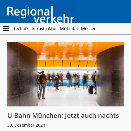
Skip
Skip
to
to
main
footer
content
Regionalverkehr
Die
Technik
Infrastruktur
Mobilität
Messen
Fachzeitschrift
für
den
Öffentlichen
Personennahverkehr
U-Bahn München: Jetzt auch nachts
30. Dezember 2024