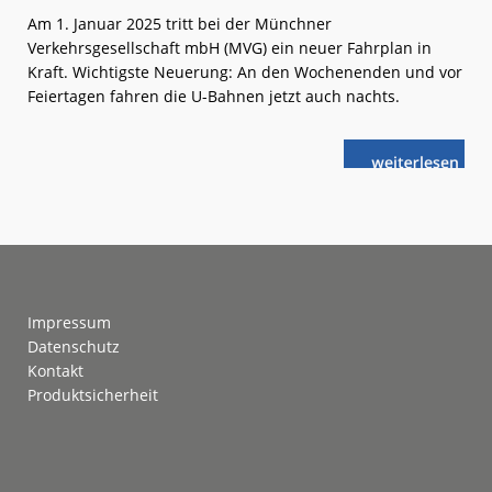
Am 1. Januar 2025 tritt bei der Münchner
Verkehrsgesellschaft mbH (MVG) ein neuer Fahrplan in
Kraft. Wichtigste Neuerung: An den Wochenenden und vor
Feiertagen fahren die U-Bahnen jetzt auch nachts.
weiterlese
U-
n
Bahn
München:
Jetzt
auch
nachts
Footer
Impressum
Datenschutz
Kontakt
Produktsicherheit