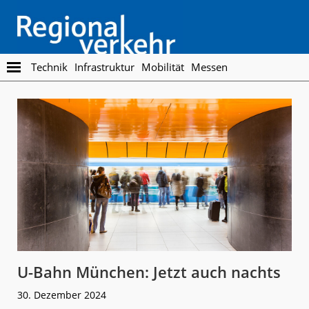
Skip
Skip
to
to
main
footer
content
Regionalverkehr
Die
Technik
Infrastruktur
Mobilität
Messen
Fachzeitschrift
für
den
Öffentlichen
Personennahverkehr
U-Bahn München: Jetzt auch nachts
30. Dezember 2024