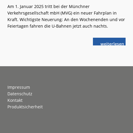
Am 1. Januar 2025 tritt bei der Münchner
Verkehrsgesellschaft mbH (MVG) ein neuer Fahrplan in
Kraft. Wichtigste Neuerung: An den Wochenenden und vor
Feiertagen fahren die U-Bahnen jetzt auch nachts.
weiterlese
U-
n
Bahn
München:
Jetzt
auch
nachts
Footer
Impressum
Datenschutz
Kontakt
Produktsicherheit