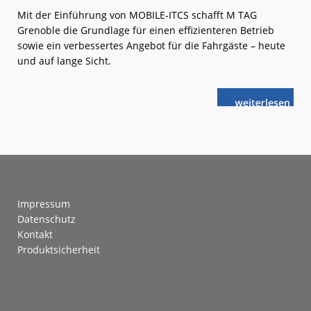
Mit der Einführung von MOBILE-ITCS schafft M TAG
Grenoble die Grundlage für einen effizienteren Betrieb
sowie ein verbessertes Angebot für die Fahrgäste – heute
und auf lange Sicht.
weiterlese
INIT:
n
Einheitliches
ITCS
für
Grenoble
Footer
Impressum
Datenschutz
Kontakt
Produktsicherheit