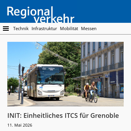
Skip
Skip
to
to
main
footer
content
Regionalverkehr
Die
Technik
Infrastruktur
Mobilität
Messen
Fachzeitschrift
für
den
Öffentlichen
Personennahverkehr
INIT: Einheitliches ITCS für Grenoble
11. Mai 2026